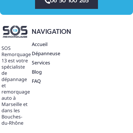
06 50 100 265
NAVIGATION
Accueil
SOS
Dépanneuse
Remorquage
13 est votre
Services
spécialiste
Blog
de
dépannage
FAQ
et
remorquage
auto à
Marseille et
dans les
Bouches-
du-Rhône