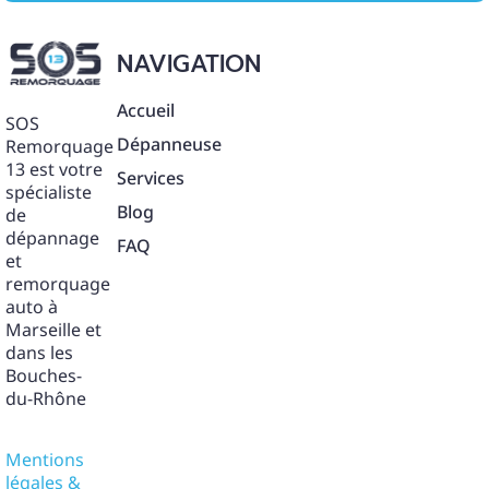
NAVIGATION
Accueil
SOS
Dépanneuse
Remorquage
13 est votre
Services
spécialiste
Blog
de
dépannage
FAQ
et
remorquage
auto à
Marseille et
dans les
Bouches-
du-Rhône
Mentions
légales &